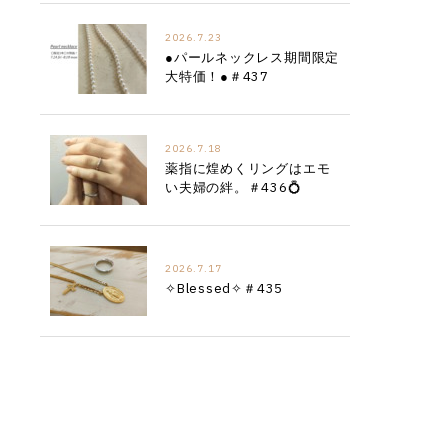
2026.7.23
●パールネックレス期間限定
大特価！●＃437
2026.7.18
薬指に煌めくリングはエモ
い夫婦の絆。＃436💍
2026.7.17
✧Blessed✧＃435