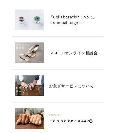
『Collaboration！Vo.3』
～special page～
TAKUHOオンライン相談会
お急ぎサービスについて
2026.8.8
＼8.8.8.8.8♥／＃442💍