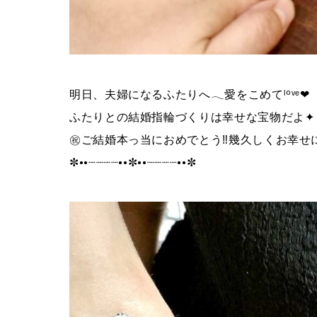
明日、夫婦になるふたりへ𓂃愛をこめてˡºᵛᵉ❤︎
ふたりとの結婚指輪づくりは幸せな宝物だよ✦
㊗︎ご結婚本っ当におめでとう‼︎幾久しくお幸せにᵕ
✼••┈┈┈┈••✼••┈┈┈┈••✼