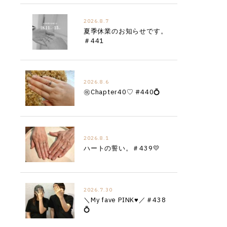
2026.8.7
夏季休業のお知らせです。
＃441
2026.8.6
㊗︎Chapter40♡ #440💍
2026.8.1
ハートの誓い。＃439💛
2026.7.30
＼My fave PINK♥／＃438
💍