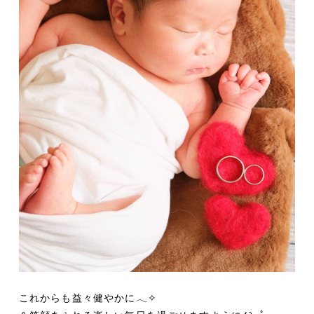
これからも益々健やかに𓂃✧