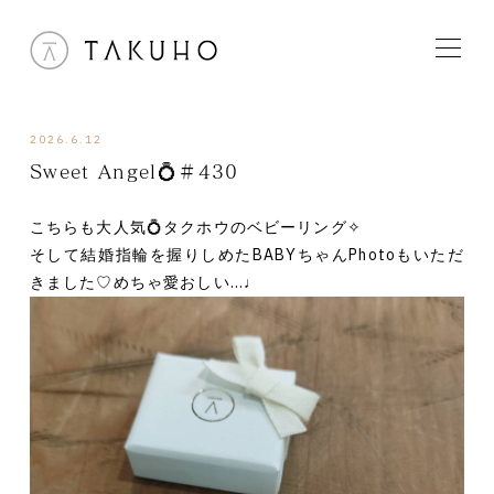
2026.6.12
Sweet Angel💍＃430
こちらも大人気💍タクホウのベビーリング✧
そして結婚指輪を握りしめたBABYちゃんPhotoもいただ
きました♡めちゃ愛おしい…♩