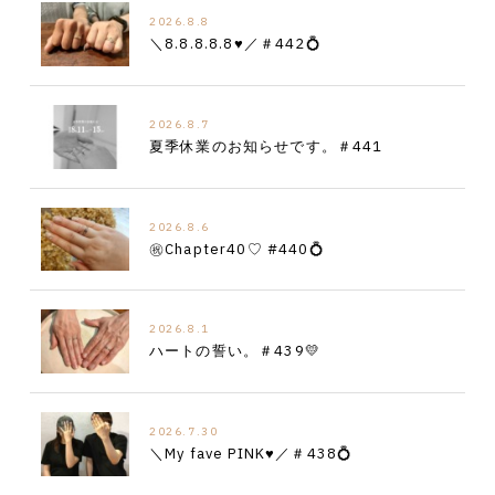
2026.8.8
＼8.8.8.8.8♥／＃442💍
2026.8.7
夏季休業のお知らせです。＃441
2026.8.6
㊗︎Chapter40♡ #440💍
2026.8.1
ハートの誓い。＃439💛
2026.7.30
＼My fave PINK♥／＃438💍