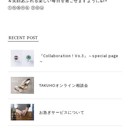
＆笑顔あふれる楽しい毎日を過ごせますように໒꒱⋆ﾟ
ⓣⓗⓐⓝⓚ ⓨⓞⓤ
RECENT POST
『Collaboration！Vo.3』～special page
～
TAKUHOオンライン相談会
お急ぎサービスについて