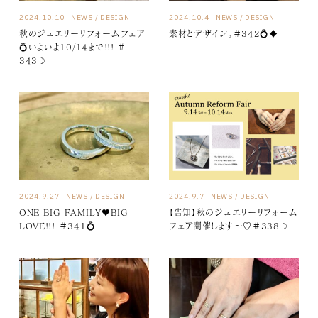
2024.10.10
NEWS
DESIGN
2024.10.4
NEWS
DESIGN
秋のジュエリーリフォームフェア
素材とデザイン。＃342💍♦
💍いよいよ10/14まで!!! ＃
343☽
2024.9.27
NEWS
DESIGN
2024.9.7
NEWS
DESIGN
ONE BIG FAMILY♥BIG
【告知】秋のジュエリーリフォーム
LOVE!!! ＃341💍
フェア開催します～♡＃338☽