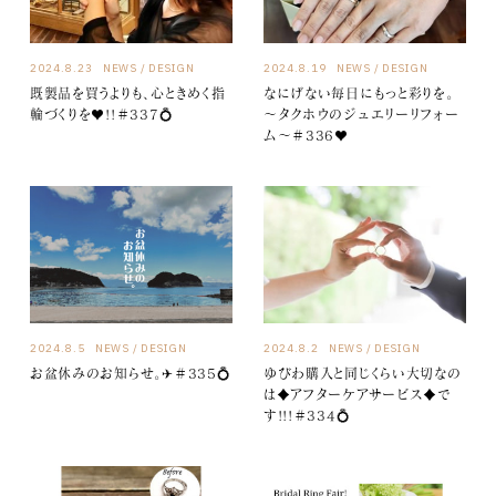
2024.8.23
NEWS
DESIGN
2024.8.19
NEWS
DESIGN
既製品を買うよりも、心ときめく指
なにげない毎日にもっと彩りを。
輪づくりを♥!!＃337💍
～タクホウのジュエリーリフォー
ム～＃336♥
2024.8.5
NEWS
DESIGN
2024.8.2
NEWS
DESIGN
お盆休みのお知らせ。✈＃335💍
ゆびわ購入と同じくらい大切なの
は♦アフターケアサービス♦で
す!!!＃334💍