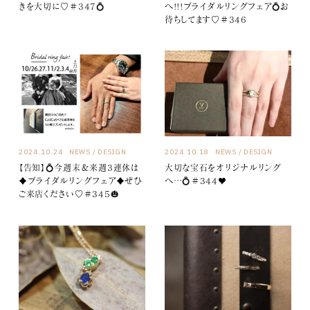
きを大切に♡＃347💍
へ!!!ブライダルリングフェア💍お
待ちしてます♡＃346
2024.10.24
NEWS
DESIGN
2024.10.18
NEWS
DESIGN
【告知】💍今週末＆来週3連休は
大切な宝石をオリジナルリング
♦ブライダルリングフェア♦ぜひ
へ…💍＃344♥
ご来店ください♡＃345🎃