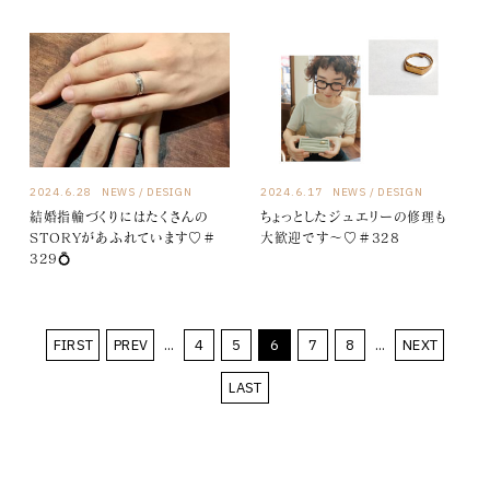
2024.6.28
NEWS
DESIGN
2024.6.17
NEWS
DESIGN
結婚指輪づくりにはたくさんの
ちょっとしたジュエリーの修理も
STORYがあふれています♡＃
大歓迎です～♡＃328
329💍
FIRST
PREV
...
4
5
6
7
8
...
NEXT
LAST