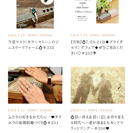
2024.7.26
NEWS
DESIGN
2024.7.15
NEWS
DESIGN
今夏マスト！カラーストーンのジ
【告知】💍7/20-21は♦ブライダ
ュエリーリフォーム💍＃333
ルリングフェア♦ぜひご来店くだ
さい♡＃332💐
2024.7.12
NEWS
DESIGN
2024.7.5
NEWS
DESIGN
ふたりの好きをかたちに…♥タク
💍買い替え＆買い足し＆作り変え
ホウの結婚指輪づくり💍＃331
る時代へ～愛が深まるセカンドマ
リッジリング～＃330♥